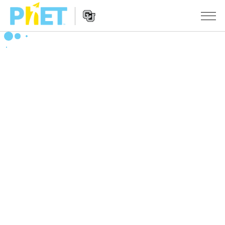
搜
尋
PhET
Website
教學
網
Navigation
站
所有模擬教材
STUDIO
About Studio
活動
物理
Customizable Sims
數學
瀏覽活動
研究
Start a Free Trial
化學
分享您的活動
倡議計劃
Purchase a License
地球科學
Activity Contribution Guidelines
包容性輔助設計
登入 / 註冊
生物
Virtual Workshops
PhET 全球社群
登入 / 註冊
Professional Learning with PhET
翻譯教學主題
Data Fluency