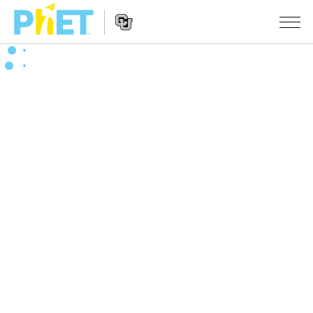
搜
尋
PhET
Website
教學
網
Navigation
站
所有模擬教材
STUDIO
About Studio
活動
物理
Customizable Sims
數學
瀏覽活動
研究
Start a Free Trial
化學
分享您的活動
倡議計劃
Purchase a License
地球科學
Activity Contribution Guidelines
包容性輔助設計
登入 / 註冊
生物
Virtual Workshops
PhET 全球社群
登入 / 註冊
Professional Learning with PhET
翻譯教學主題
Data Fluency