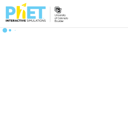
搜
尋
PhET
網
站