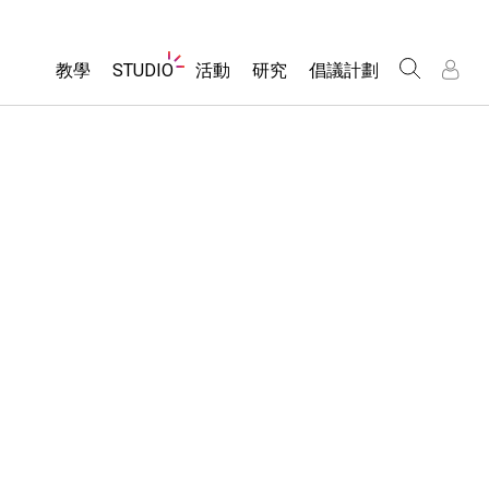
Website
教學
STUDIO
活動
研究
倡議計劃
Navigation
About Studio
所有模擬教材
瀏覽活動
包容性輔助設計
/
/
Customizable Sims
分享您的活動
PhET 全球社群
物理
Start a Free Trial
Activity Contribution Guidelines
Data Fluency
數學
Purchase a License
Virtual Workshops
DEIB in STEM Ed
化學
Professional Learning with PhET
SceneryStack OSE
地球科學
Teaching with PhET
Impact Report
生物
翻譯教學主題
Customizable Sims