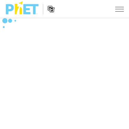
搜
尋
PhET
Website
教學
網
Navigation
站
所有模擬教材
STUDIO
About Studio
活動
物理
Customizable Sims
數學
瀏覽活動
研究
Start a Free Trial
化學
分享您的活動
倡議計劃
Purchase a License
地球科學
Activity Contribution Guidelines
包容性輔助設計
登入 / 註冊
生物
Virtual Workshops
PhET 全球社群
登入 / 註冊
Professional Learning with PhET
翻譯教學主題
Data Fluency