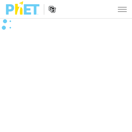
搜
尋
PhET
Website
教學
網
Navigation
站
所有模擬教材
STUDIO
About Studio
活動
物理
Customizable Sims
數學
瀏覽活動
研究
Start a Free Trial
化學
分享您的活動
倡議計劃
Purchase a License
地球科學
Activity Contribution Guidelines
包容性輔助設計
登入 / 註冊
生物
Virtual Workshops
PhET 全球社群
登入 / 註冊
Professional Learning with PhET
翻譯教學主題
Data Fluency