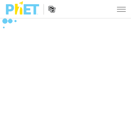
搜
尋
PhET
Website
教學
網
Navigation
站
所有模擬教材
STUDIO
About Studio
活動
物理
Customizable Sims
數學
瀏覽活動
研究
Start a Free Trial
化學
分享您的活動
倡議計劃
Purchase a License
地球科學
Activity Contribution Guidelines
包容性輔助設計
登入 / 註冊
生物
Virtual Workshops
PhET 全球社群
登入 / 註冊
Professional Learning with PhET
翻譯教學主題
Data Fluency