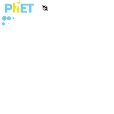
搜
尋
PhET
Website
教學
網
Navigation
站
所有模擬教材
STUDIO
About Studio
活動
物理
Customizable Sims
數學
瀏覽活動
研究
Start a Free Trial
化學
分享您的活動
倡議計劃
Purchase a License
地球科學
Activity Contribution Guidelines
包容性輔助設計
登入 / 註冊
生物
Virtual Workshops
PhET 全球社群
登入 / 註冊
Professional Learning with PhET
翻譯教學主題
Data Fluency