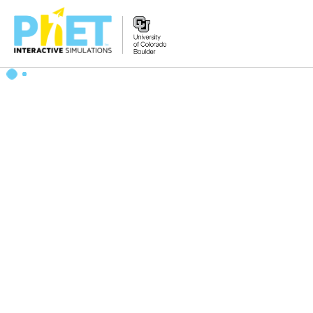
搜
尋
PhET
網
站