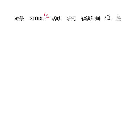
Website
教學
STUDIO
活動
研究
倡議計劃
Navigation
About Studio
所有模擬教材
瀏覽活動
包容性輔助設計
/
/
Customizable Sims
分享您的活動
PhET 全球社群
物理
Start a Free Trial
Activity Contribution Guidelines
Data Fluency
數學
Purchase a License
Virtual Workshops
DEIB in STEM Ed
化學
Professional Learning with PhET
SceneryStack OSE
地球科學
Teaching with PhET
Impact Report
生物
翻譯教學主題
Customizable Sims