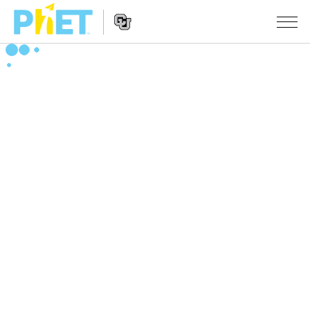
搜
尋
PhET
Website
教學
網
Navigation
站
所有模擬教材
STUDIO
About Studio
活動
物理
Customizable Sims
數學
瀏覽活動
研究
Start a Free Trial
化學
分享您的活動
倡議計劃
Purchase a License
地球科學
Activity Contribution Guidelines
包容性輔助設計
登入 / 註冊
生物
Virtual Workshops
PhET 全球社群
登入 / 註冊
Professional Learning with PhET
翻譯教學主題
Data Fluency