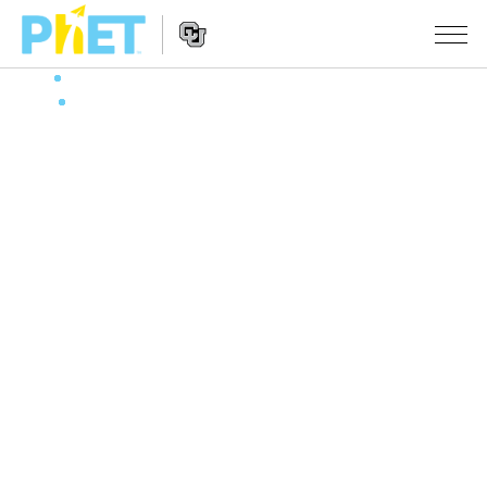
搜
尋
PhET
Website
教學
網
Navigation
站
所有模擬教材
STUDIO
About Studio
活動
物理
Customizable Sims
數學
瀏覽活動
研究
Start a Free Trial
化學
分享您的活動
倡議計劃
Purchase a License
地球科學
Activity Contribution Guidelines
包容性輔助設計
登入 / 註冊
生物
Virtual Workshops
PhET 全球社群
登入 / 註冊
Professional Learning with PhET
翻譯教學主題
Data Fluency