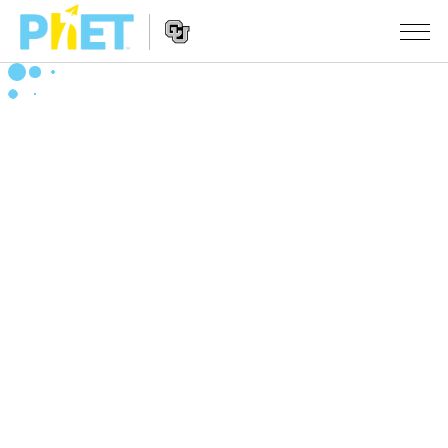
搜
尋
PhET
Website
教學
網
Navigation
站
所有模擬教材
STUDIO
About Studio
活動
物理
Customizable Sims
數學
瀏覽活動
研究
Start a Free Trial
化學
分享您的活動
倡議計劃
Purchase a License
地球科學
Activity Contribution Guidelines
包容性輔助設計
登入 / 註冊
生物
Virtual Workshops
PhET 全球社群
登入 / 註冊
Professional Learning with PhET
翻譯教學主題
Data Fluency