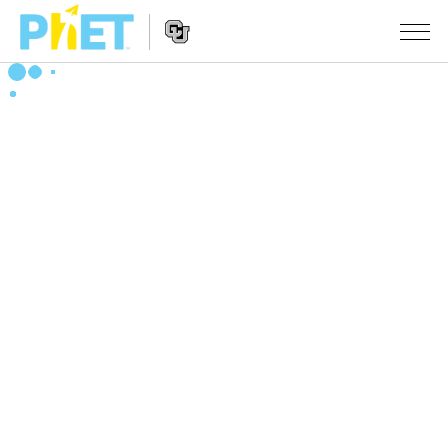
搜
尋
PhET
Website
教學
網
Navigation
站
所有模擬教材
STUDIO
About Studio
活動
物理
Customizable Sims
數學
瀏覽活動
研究
Start a Free Trial
化學
分享您的活動
倡議計劃
Purchase a License
地球科學
Activity Contribution Guidelines
包容性輔助設計
登入 / 註冊
生物
Virtual Workshops
PhET 全球社群
登入 / 註冊
Professional Learning with PhET
翻譯教學主題
Data Fluency