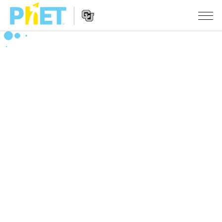
搜
尋
PhET
Website
教學
網
Navigation
站
所有模擬教材
STUDIO
About Studio
活動
物理
Customizable Sims
數學
瀏覽活動
研究
Start a Free Trial
化學
分享您的活動
倡議計劃
Purchase a License
地球科學
Activity Contribution Guidelines
包容性輔助設計
登入 / 註冊
生物
Virtual Workshops
PhET 全球社群
登入 / 註冊
Professional Learning with PhET
翻譯教學主題
Data Fluency