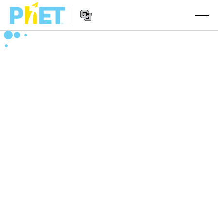
搜
尋
PhET
Website
教學
網
Navigation
站
所有模擬教材
STUDIO
About Studio
活動
物理
Customizable Sims
數學
瀏覽活動
研究
Start a Free Trial
化學
分享您的活動
倡議計劃
Purchase a License
地球科學
Activity Contribution Guidelines
包容性輔助設計
登入 / 註冊
生物
Virtual Workshops
PhET 全球社群
登入 / 註冊
Professional Learning with PhET
翻譯教學主題
Data Fluency