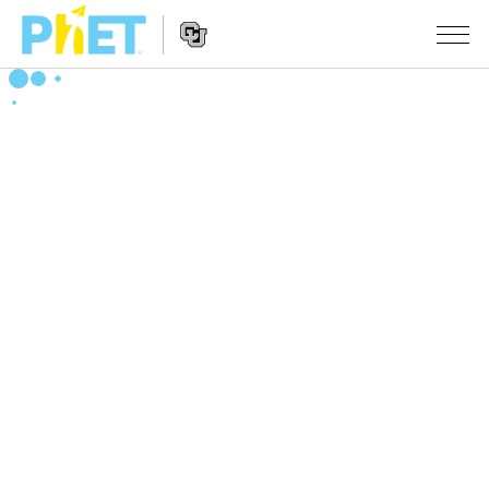
搜
尋
PhET
Website
教學
網
Navigation
站
所有模擬教材
STUDIO
About Studio
活動
物理
Customizable Sims
數學
瀏覽活動
研究
Start a Free Trial
化學
分享您的活動
倡議計劃
Purchase a License
地球科學
Activity Contribution Guidelines
包容性輔助設計
登入 / 註冊
生物
Virtual Workshops
PhET 全球社群
登入 / 註冊
Professional Learning with PhET
翻譯教學主題
Data Fluency