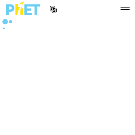
搜
尋
PhET
Website
教學
網
Navigation
站
所有模擬教材
STUDIO
About Studio
活動
物理
Customizable Sims
數學
瀏覽活動
研究
Start a Free Trial
化學
分享您的活動
倡議計劃
Purchase a License
地球科學
Activity Contribution Guidelines
包容性輔助設計
登入 / 註冊
生物
Virtual Workshops
PhET 全球社群
登入 / 註冊
Professional Learning with PhET
翻譯教學主題
Data Fluency