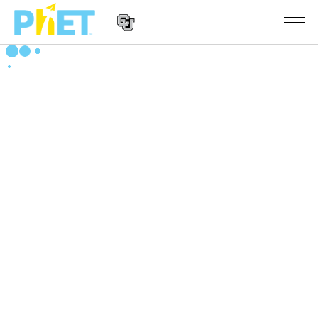
搜
尋
PhET
Website
教學
網
Navigation
站
所有模擬教材
STUDIO
About Studio
活動
物理
Customizable Sims
數學
瀏覽活動
研究
Start a Free Trial
化學
分享您的活動
倡議計劃
Purchase a License
地球科學
Activity Contribution Guidelines
包容性輔助設計
登入 / 註冊
生物
Virtual Workshops
PhET 全球社群
登入 / 註冊
Professional Learning with PhET
翻譯教學主題
Data Fluency