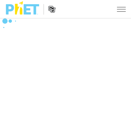
搜
尋
PhET
Website
教學
網
Navigation
站
所有模擬教材
STUDIO
About Studio
活動
物理
Customizable Sims
數學
瀏覽活動
研究
Start a Free Trial
化學
分享您的活動
倡議計劃
Purchase a License
地球科學
Activity Contribution Guidelines
包容性輔助設計
登入 / 註冊
生物
Virtual Workshops
PhET 全球社群
登入 / 註冊
Professional Learning with PhET
翻譯教學主題
Data Fluency