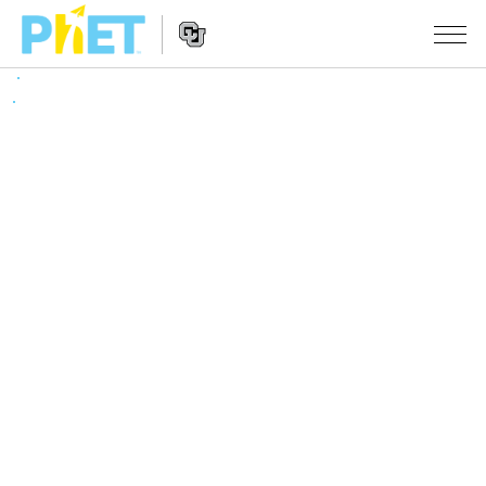
搜
尋
PhET
Website
教學
網
Navigation
站
所有模擬教材
STUDIO
About Studio
活動
物理
Customizable Sims
數學
瀏覽活動
研究
Start a Free Trial
化學
分享您的活動
倡議計劃
Purchase a License
地球科學
Activity Contribution Guidelines
包容性輔助設計
登入 / 註冊
生物
Virtual Workshops
PhET 全球社群
登入 / 註冊
Professional Learning with PhET
翻譯教學主題
Data Fluency