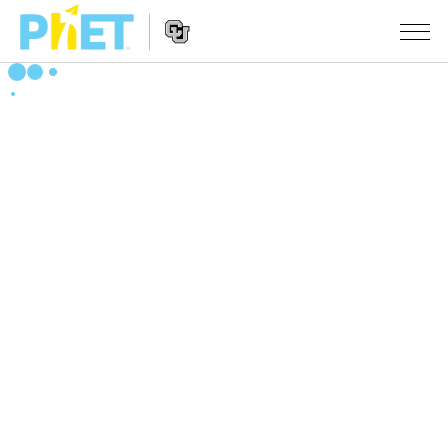
搜
尋
PhET
Website
教學
網
Navigation
站
所有模擬教材
STUDIO
About Studio
活動
物理
Customizable Sims
數學
瀏覽活動
研究
Start a Free Trial
化學
分享您的活動
倡議計劃
Purchase a License
地球科學
Activity Contribution Guidelines
包容性輔助設計
登入 / 註冊
生物
Virtual Workshops
PhET 全球社群
登入 / 註冊
Professional Learning with PhET
翻譯教學主題
Data Fluency