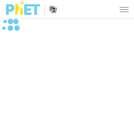
搜
尋
PhET
Website
教學
網
Navigation
站
所有模擬教材
STUDIO
About Studio
活動
物理
Customizable Sims
數學
瀏覽活動
研究
Start a Free Trial
化學
分享您的活動
倡議計劃
Purchase a License
地球科學
Activity Contribution Guidelines
包容性輔助設計
登入 / 註冊
生物
Virtual Workshops
PhET 全球社群
登入 / 註冊
Professional Learning with PhET
翻譯教學主題
Data Fluency