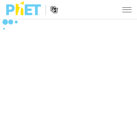
搜
尋
PhET
Website
教學
網
Navigation
站
所有模擬教材
STUDIO
About Studio
活動
物理
Customizable Sims
數學
瀏覽活動
研究
Start a Free Trial
化學
分享您的活動
倡議計劃
Purchase a License
地球科學
Activity Contribution Guidelines
包容性輔助設計
登入 / 註冊
生物
Virtual Workshops
PhET 全球社群
登入 / 註冊
Professional Learning with PhET
翻譯教學主題
Data Fluency