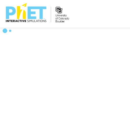
搜
尋
PhET
網
站