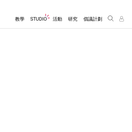
Website
教學
STUDIO
活動
研究
倡議計劃
Navigation
About Studio
所有模擬教材
瀏覽活動
包容性輔助設計
/
/
Customizable Sims
分享您的活動
PhET 全球社群
物理
Start a Free Trial
Activity Contribution Guidelines
Data Fluency
數學
Purchase a License
Virtual Workshops
DEIB in STEM Ed
化學
Professional Learning with PhET
SceneryStack OSE
地球科學
Teaching with PhET
Impact Report
生物
翻譯教學主題
Customizable Sims