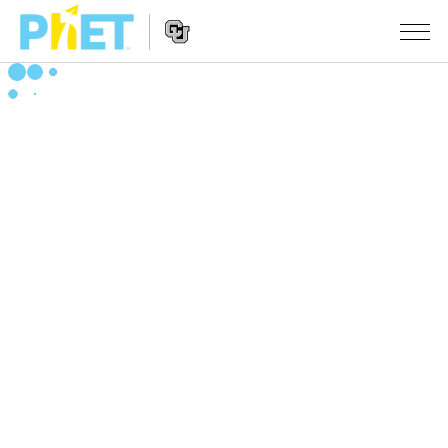
搜
尋
PhET
Website
教學
網
Navigation
站
所有模擬教材
STUDIO
About Studio
活動
物理
Customizable Sims
數學
瀏覽活動
研究
Start a Free Trial
化學
分享您的活動
倡議計劃
Purchase a License
地球科學
Activity Contribution Guidelines
包容性輔助設計
登入 / 註冊
生物
Virtual Workshops
PhET 全球社群
登入 / 註冊
Professional Learning with PhET
翻譯教學主題
Data Fluency