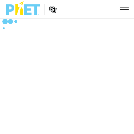
搜
尋
PhET
Website
教學
網
Navigation
站
所有模擬教材
STUDIO
About Studio
活動
物理
Customizable Sims
數學
瀏覽活動
研究
Start a Free Trial
化學
分享您的活動
倡議計劃
Purchase a License
地球科學
Activity Contribution Guidelines
包容性輔助設計
登入 / 註冊
生物
Virtual Workshops
PhET 全球社群
登入 / 註冊
Professional Learning with PhET
翻譯教學主題
Data Fluency