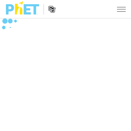
搜
尋
PhET
Website
教學
網
Navigation
站
所有模擬教材
STUDIO
About Studio
活動
物理
Customizable Sims
數學
瀏覽活動
研究
Start a Free Trial
化學
分享您的活動
倡議計劃
Purchase a License
地球科學
Activity Contribution Guidelines
包容性輔助設計
登入 / 註冊
生物
Virtual Workshops
PhET 全球社群
登入 / 註冊
Professional Learning with PhET
翻譯教學主題
Data Fluency