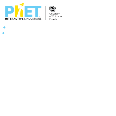
搜
尋
PhET
網
站