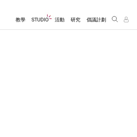
Website
教學
STUDIO
活動
研究
倡議計劃
Navigation
About Studio
所有模擬教材
瀏覽活動
包容性輔助設計
/
/
Customizable Sims
分享您的活動
PhET 全球社群
物理
Start a Free Trial
Activity Contribution Guidelines
Data Fluency
數學
Purchase a License
Virtual Workshops
DEIB in STEM Ed
化學
Professional Learning with PhET
SceneryStack OSE
地球科學
Teaching with PhET
Impact Report
生物
翻譯教學主題
Customizable Sims