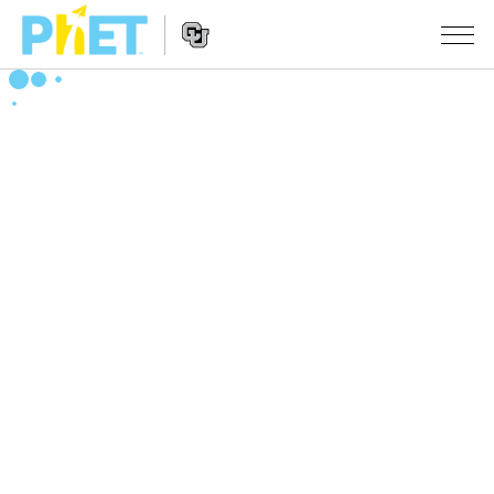
搜
尋
PhET
Website
教學
網
Navigation
站
所有模擬教材
STUDIO
About Studio
活動
物理
Customizable Sims
數學
瀏覽活動
研究
Start a Free Trial
化學
分享您的活動
倡議計劃
Purchase a License
地球科學
Activity Contribution Guidelines
包容性輔助設計
登入 / 註冊
生物
Virtual Workshops
PhET 全球社群
登入 / 註冊
Professional Learning with PhET
翻譯教學主題
Data Fluency