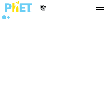
搜
尋
PhET
Website
教學
網
Navigation
站
所有模擬教材
STUDIO
About Studio
活動
物理
Customizable Sims
數學
瀏覽活動
研究
Start a Free Trial
化學
分享您的活動
倡議計劃
Purchase a License
地球科學
Activity Contribution Guidelines
包容性輔助設計
登入 / 註冊
生物
Virtual Workshops
PhET 全球社群
登入 / 註冊
Professional Learning with PhET
翻譯教學主題
Data Fluency