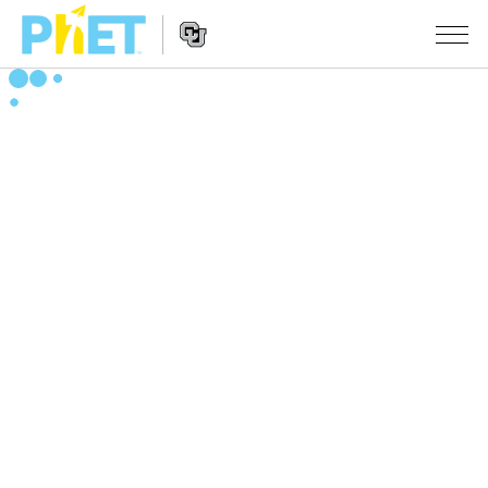
搜
尋
PhET
Website
教學
網
Navigation
站
所有模擬教材
STUDIO
About Studio
活動
物理
Customizable Sims
數學
瀏覽活動
研究
Start a Free Trial
化學
分享您的活動
倡議計劃
Purchase a License
地球科學
Activity Contribution Guidelines
包容性輔助設計
登入 / 註冊
生物
Virtual Workshops
PhET 全球社群
登入 / 註冊
Professional Learning with PhET
翻譯教學主題
Data Fluency