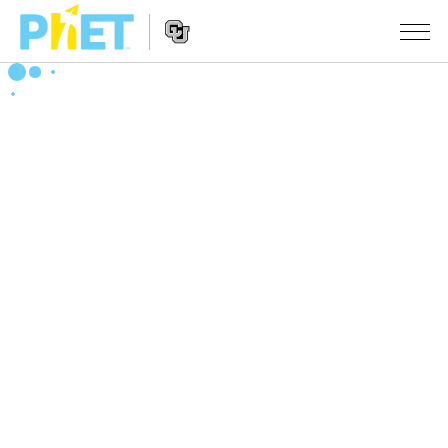
搜
尋
PhET
Website
教學
網
Navigation
站
所有模擬教材
STUDIO
About Studio
活動
物理
Customizable Sims
數學
瀏覽活動
研究
Start a Free Trial
化學
分享您的活動
倡議計劃
Purchase a License
地球科學
Activity Contribution Guidelines
包容性輔助設計
登入 / 註冊
生物
Virtual Workshops
PhET 全球社群
登入 / 註冊
Professional Learning with PhET
翻譯教學主題
Data Fluency