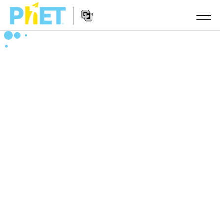
搜
尋
PhET
Website
教學
網
Navigation
站
所有模擬教材
STUDIO
About Studio
活動
物理
Customizable Sims
數學
瀏覽活動
研究
Start a Free Trial
化學
分享您的活動
倡議計劃
Purchase a License
地球科學
Activity Contribution Guidelines
包容性輔助設計
登入 / 註冊
生物
Virtual Workshops
PhET 全球社群
登入 / 註冊
Professional Learning with PhET
翻譯教學主題
Data Fluency