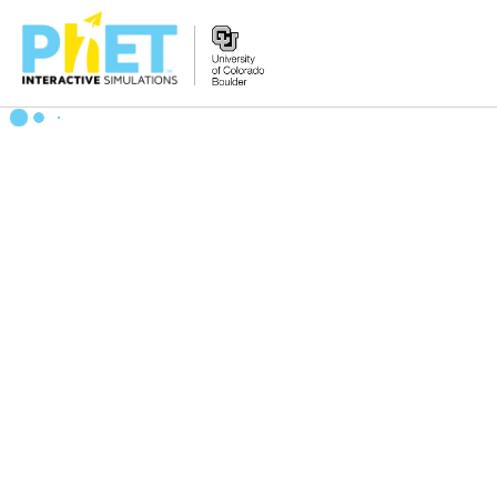
搜
尋
PhET
網
站