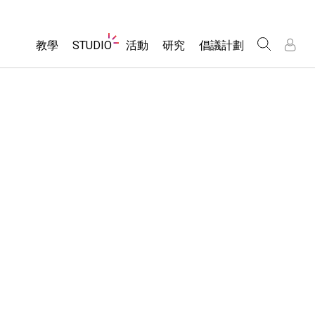
Website
教學
STUDIO
活動
研究
倡議計劃
Navigation
About Studio
所有模擬教材
瀏覽活動
包容性輔助設計
/
/
Customizable Sims
分享您的活動
PhET 全球社群
物理
Start a Free Trial
Activity Contribution Guidelines
Data Fluency
數學
Purchase a License
Virtual Workshops
DEIB in STEM Ed
化學
Professional Learning with PhET
SceneryStack OSE
地球科學
Teaching with PhET
Impact Report
生物
翻譯教學主題
Customizable Sims