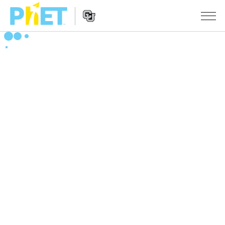
搜
尋
PhET
Website
教學
網
Navigation
站
所有模擬教材
STUDIO
About Studio
活動
物理
Customizable Sims
數學
瀏覽活動
研究
Start a Free Trial
化學
分享您的活動
倡議計劃
Purchase a License
地球科學
Activity Contribution Guidelines
包容性輔助設計
登入 / 註冊
生物
Virtual Workshops
PhET 全球社群
登入 / 註冊
Professional Learning with PhET
翻譯教學主題
Data Fluency