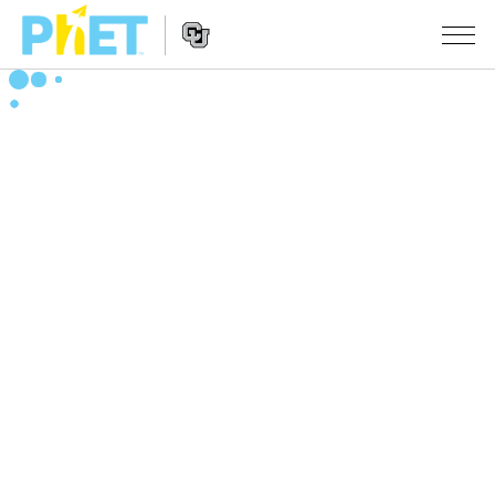
搜
尋
PhET
Website
教學
網
Navigation
站
所有模擬教材
STUDIO
About Studio
活動
物理
Customizable Sims
數學
瀏覽活動
研究
Start a Free Trial
化學
分享您的活動
倡議計劃
Purchase a License
地球科學
Activity Contribution Guidelines
包容性輔助設計
登入 / 註冊
生物
Virtual Workshops
PhET 全球社群
登入 / 註冊
Professional Learning with PhET
翻譯教學主題
Data Fluency