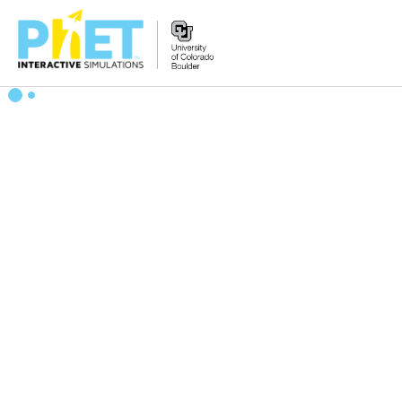
搜
尋
PhET
網
站