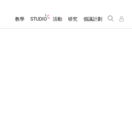
Website
教學
STUDIO
活動
研究
倡議計劃
Navigation
About Studio
所有模擬教材
瀏覽活動
包容性輔助設計
/
/
Customizable Sims
分享您的活動
PhET 全球社群
物理
Start a Free Trial
Activity Contribution Guidelines
Data Fluency
數學
Purchase a License
Virtual Workshops
DEIB in STEM Ed
化學
Professional Learning with PhET
SceneryStack OSE
地球科學
Teaching with PhET
Impact Report
生物
翻譯教學主題
Customizable Sims