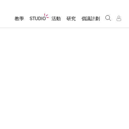
Website
教學
STUDIO
活動
研究
倡議計劃
Navigation
About Studio
所有模擬教材
瀏覽活動
包容性輔助設計
/
/
Customizable Sims
分享您的活動
PhET 全球社群
物理
Start a Free Trial
Activity Contribution Guidelines
Data Fluency
數學
Purchase a License
Virtual Workshops
DEIB in STEM Ed
化學
Professional Learning with PhET
SceneryStack OSE
地球科學
Teaching with PhET
Impact Report
生物
翻譯教學主題
Customizable Sims