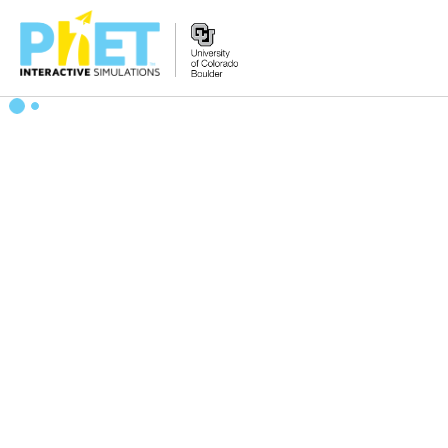
搜
尋
PhET
網
站