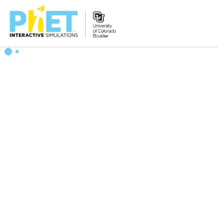
搜
尋
PhET
網
站