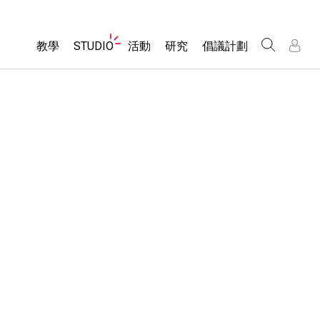
Website
教學
STUDIO
活動
研究
倡議計劃
Navigation
About Studio
所有模擬教材
瀏覽活動
包容性輔助設計
/
/
Customizable Sims
分享您的活動
PhET 全球社群
物理
Start a Free Trial
Activity Contribution Guidelines
Data Fluency
數學
Purchase a License
Virtual Workshops
DEIB in STEM Ed
化學
Professional Learning with PhET
SceneryStack OSE
地球科學
Teaching with PhET
Impact Report
生物
翻譯教學主題
Customizable Sims