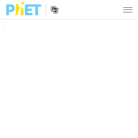
搜
尋
PhET
Website
教學
網
Navigation
站
所有模擬教材
STUDIO
About Studio
活動
物理
Customizable Sims
數學
瀏覽活動
研究
Start a Free Trial
化學
分享您的活動
倡議計劃
Purchase a License
地球科學
Activity Contribution Guidelines
包容性輔助設計
登入 / 註冊
生物
Virtual Workshops
PhET 全球社群
登入 / 註冊
Professional Learning with PhET
翻譯教學主題
Data Fluency