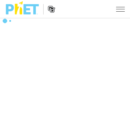
搜
尋
PhET
Website
教學
網
Navigation
站
所有模擬教材
STUDIO
About Studio
活動
物理
Customizable Sims
數學
瀏覽活動
研究
Start a Free Trial
化學
分享您的活動
倡議計劃
Purchase a License
地球科學
Activity Contribution Guidelines
包容性輔助設計
登入 / 註冊
生物
Virtual Workshops
PhET 全球社群
登入 / 註冊
Professional Learning with PhET
翻譯教學主題
Data Fluency