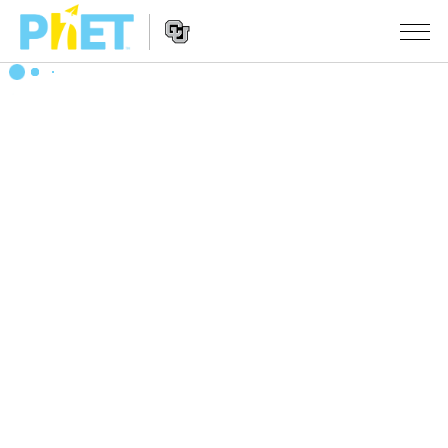
搜
尋
PhET
Website
教學
網
Navigation
站
所有模擬教材
STUDIO
About Studio
活動
物理
Customizable Sims
數學
瀏覽活動
研究
Start a Free Trial
化學
分享您的活動
倡議計劃
Purchase a License
地球科學
Activity Contribution Guidelines
包容性輔助設計
登入 / 註冊
生物
Virtual Workshops
PhET 全球社群
登入 / 註冊
Professional Learning with PhET
翻譯教學主題
Data Fluency