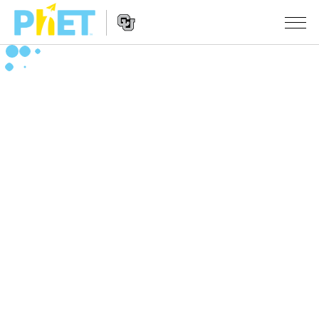
搜
尋
PhET
Website
教學
網
Navigation
站
所有模擬教材
STUDIO
About Studio
活動
物理
Customizable Sims
數學
瀏覽活動
研究
Start a Free Trial
化學
分享您的活動
倡議計劃
Purchase a License
地球科學
Activity Contribution Guidelines
包容性輔助設計
登入 / 註冊
生物
Virtual Workshops
PhET 全球社群
登入 / 註冊
Professional Learning with PhET
翻譯教學主題
Data Fluency