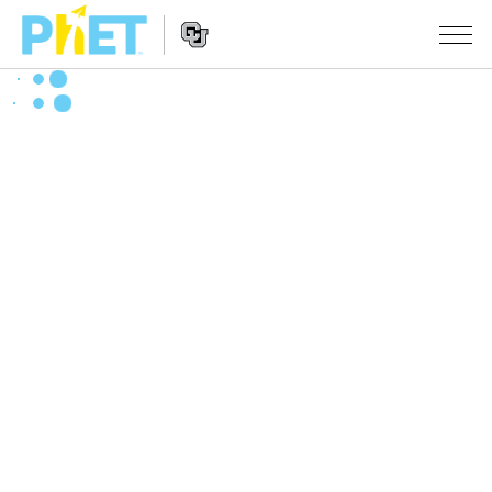
搜
尋
PhET
Website
教學
網
Navigation
站
所有模擬教材
STUDIO
About Studio
活動
物理
Customizable Sims
數學
瀏覽活動
研究
Start a Free Trial
化學
分享您的活動
倡議計劃
Purchase a License
地球科學
Activity Contribution Guidelines
包容性輔助設計
登入 / 註冊
生物
Virtual Workshops
PhET 全球社群
登入 / 註冊
Professional Learning with PhET
翻譯教學主題
Data Fluency