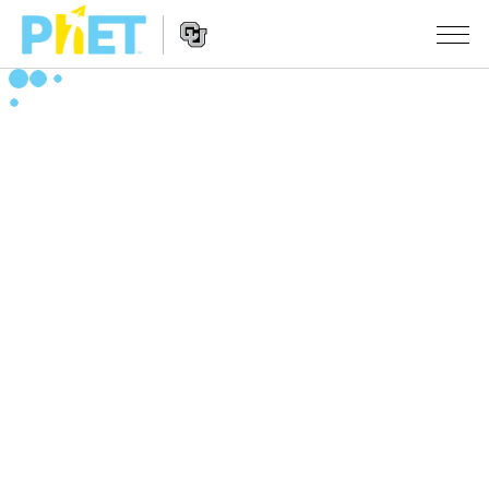
搜
尋
PhET
Website
教學
網
Navigation
站
所有模擬教材
STUDIO
About Studio
活動
物理
Customizable Sims
數學
瀏覽活動
研究
Start a Free Trial
化學
分享您的活動
倡議計劃
Purchase a License
地球科學
Activity Contribution Guidelines
包容性輔助設計
登入 / 註冊
生物
Virtual Workshops
PhET 全球社群
登入 / 註冊
Professional Learning with PhET
翻譯教學主題
Data Fluency