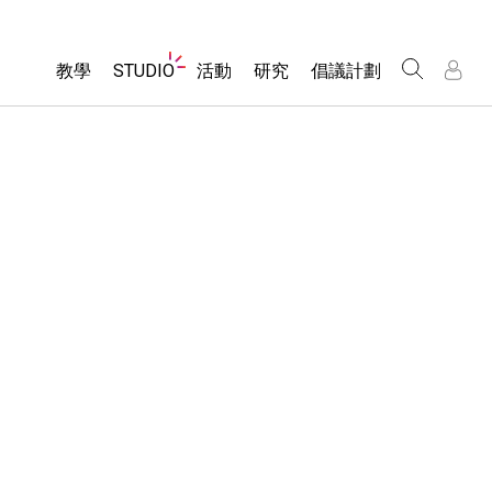
Website
教學
STUDIO
活動
研究
倡議計劃
Navigation
About Studio
所有模擬教材
瀏覽活動
包容性輔助設計
/
/
Customizable Sims
分享您的活動
PhET 全球社群
物理
Start a Free Trial
Activity Contribution Guidelines
Data Fluency
數學
Purchase a License
Virtual Workshops
DEIB in STEM Ed
化學
Professional Learning with PhET
SceneryStack OSE
地球科學
Teaching with PhET
Impact Report
生物
翻譯教學主題
Customizable Sims