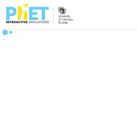
搜
尋
PhET
網
站