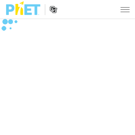
搜
尋
PhET
Website
教學
網
Navigation
站
所有模擬教材
STUDIO
About Studio
活動
物理
Customizable Sims
數學
瀏覽活動
研究
Start a Free Trial
化學
分享您的活動
倡議計劃
Purchase a License
地球科學
Activity Contribution Guidelines
包容性輔助設計
登入 / 註冊
生物
Virtual Workshops
PhET 全球社群
登入 / 註冊
Professional Learning with PhET
翻譯教學主題
Data Fluency