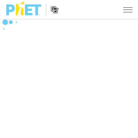
搜
尋
PhET
Website
教學
網
Navigation
站
所有模擬教材
STUDIO
About Studio
活動
物理
Customizable Sims
數學
瀏覽活動
研究
Start a Free Trial
化學
分享您的活動
倡議計劃
Purchase a License
地球科學
Activity Contribution Guidelines
包容性輔助設計
登入 / 註冊
生物
Virtual Workshops
PhET 全球社群
登入 / 註冊
Professional Learning with PhET
翻譯教學主題
Data Fluency