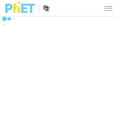
搜
尋
PhET
Website
教學
網
Navigation
站
所有模擬教材
STUDIO
About Studio
活動
物理
Customizable Sims
數學
瀏覽活動
研究
Start a Free Trial
化學
分享您的活動
倡議計劃
Purchase a License
地球科學
Activity Contribution Guidelines
包容性輔助設計
登入 / 註冊
生物
Virtual Workshops
PhET 全球社群
登入 / 註冊
Professional Learning with PhET
翻譯教學主題
Data Fluency