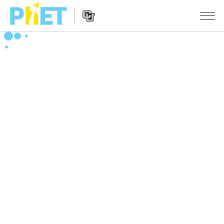
搜
尋
PhET
Website
教學
網
Navigation
站
所有模擬教材
STUDIO
About Studio
活動
物理
Customizable Sims
數學
瀏覽活動
研究
Start a Free Trial
化學
分享您的活動
倡議計劃
Purchase a License
地球科學
Activity Contribution Guidelines
包容性輔助設計
登入 / 註冊
生物
Virtual Workshops
PhET 全球社群
登入 / 註冊
Professional Learning with PhET
翻譯教學主題
Data Fluency