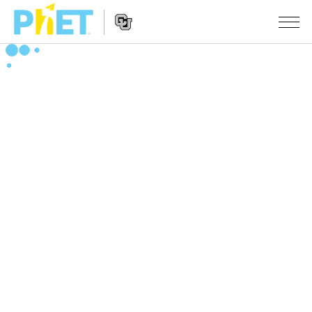
搜
尋
PhET
Website
教學
網
Navigation
站
所有模擬教材
STUDIO
About Studio
活動
物理
Customizable Sims
數學
瀏覽活動
研究
Start a Free Trial
化學
分享您的活動
倡議計劃
Purchase a License
地球科學
Activity Contribution Guidelines
包容性輔助設計
登入 / 註冊
生物
Virtual Workshops
PhET 全球社群
登入 / 註冊
Professional Learning with PhET
翻譯教學主題
Data Fluency